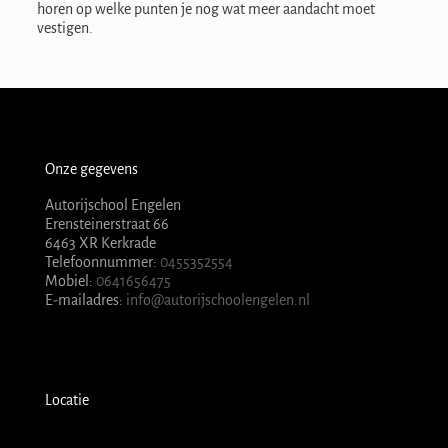
horen op welke punten je nog wat meer aandacht moet
vestigen.
Onze gegevens
Autorijschool Engelen
Erensteinerstraat 66
6463 XR Kerkrade
Telefoonnummer:
0455352554
Mobiel:
0641656475
E-mailadres:
info@autorijschoolengelen.nl
Locatie